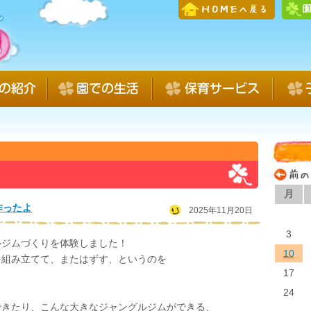
月
作ったよ
2025年11月20日
3
ルジムづくりを体験しました！
10
を組み立てて、またはずす、というのを
17
。
24
できたり、こんな大きなジャングルジムができる、