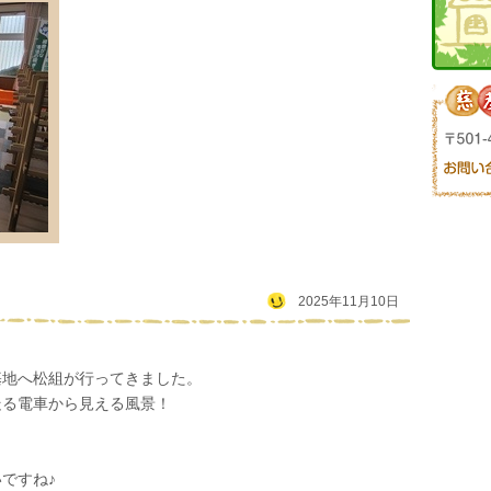
2025年11月10日
。
基地へ松組が行ってきました。
走る電車から見える風景！
、
ですね♪