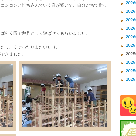
202
にコンコンと打ち込んでいく音が響いて、自分だちで作っ
202
202
202
しばらく園で遊具として遊ばせてもらいました。
202
202
ったり、くぐったりまたいだり、
202
ができました。
202
202
202